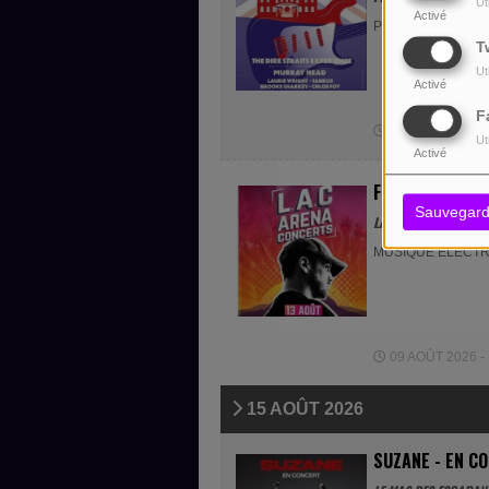
Ut
Activé
POP ROCK FOLK
T
Ut
Activé
F
15 DÉCEMBRE 20
Ut
Activé
FEDER - EN CO
Sauvegard
LAC ARENA - ROQUE
MUSIQUE ELECT
09 AOÛT 2026 - 
15 AOÛT 2026
SUZANE - EN C