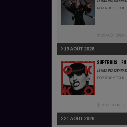
LE MAS DES ESCARAV
POP ROCK FOLK
09 AOÛT 2026 - 
19 AOÛT 2026
SUPERBUS - EN
LE MAS DES ESCARAV
POP ROCK FOLK
26 OCTOBRE 202
21 AOÛT 2026