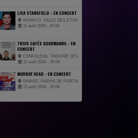
LISA STANSFIELD - EN CONCERT
MONACO, SALLE DES ETOILES - SPORTING MONTE-CARLO
11 août 2026 - 20:00
TROIS CAFÉS GOURMANDS - EN
CONCERT
CONFOLENS, THEATRE DES RIBIERES
12 août 2026 - 20:00
MURRAY HEAD - EN CONCERT
DINARD, PARVIS DE PORT-BRETON
13 août 2026 - 20:00