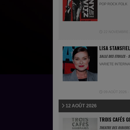
POP ROCK FOLK
22 NOVEMBRE 20
LISA STANSFIE
SALLE DES ETOILES 
VARIETE INTERN
09 AOÛT 2026 - 
12 AOÛT 2026
TROIS CAFÉS G
THEATRE DES RIBIERE