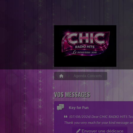
Agenda Concerts
VOS MESSAGES
Key for Fun
(07/08/2026) Dear CHIC RADIO HITS Te
Thank you very much for your kind message an
giving my song the opportunity to be featured 
Envoyer une dédicace