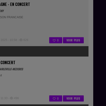
GNE - EN CONCERT
CHY
NSON FRANCAISE
0
VOIR PLUS
025 - 10:58 -
626
 CONCERT
ARLEVILLE-MEZIERES
AM
0
VOIR PLUS
11:33 -
496