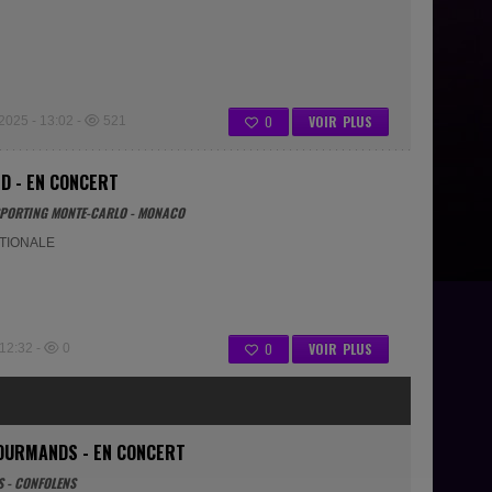
0
VOIR PLUS
25 - 13:02 -
521
LD - EN CONCERT
- SPORTING MONTE-CARLO - MONACO
ATIONALE
0
VOIR PLUS
12:32 -
0
OURMANDS - EN CONCERT
S - CONFOLENS