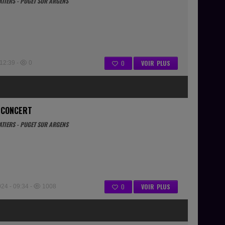
ATIERS - PUGET SUR ARGENS
0
VOIR PLUS
12:39 -
0
 CONCERT
ATIERS - PUGET SUR ARGENS
0
VOIR PLUS
4 - 09:34 -
1008