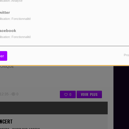
ilisation: Analyse
witter
ilisation: Fonctionnalité
acebook
0
VOIR PLUS
25 - 20:27 -
602
ilisation: Fonctionnalité
NCERT
Pro
er
BRUNE SUR ARGENS
RONIQUE
0
VOIR PLUS
12:35 -
0
ONCERT