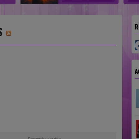
R
S
A