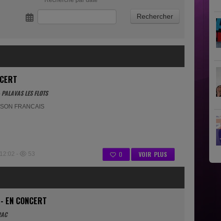
Recherche par date
NCERT
 PALAVAS LES FLOTS
NSON FRANCAIS
0
VOIR PLUS
12:02 -
53
 - EN CONCERT
RAC