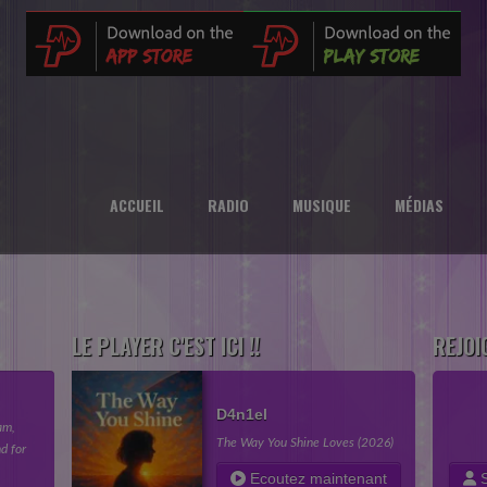
ACCUEIL
RADIO
MUSIQUE
MÉDIAS
LE PLAYER C'EST ICI !!
REJOI
D4n1el
am,
The Way You Shine Loves (2026)
d for
in your
Ecoutez maintenant
S