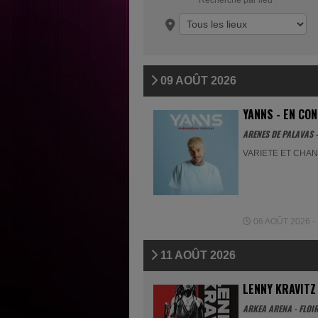
Recherche par lieu
09 AOÛT 2026
YANNS - EN CO
ARENES DE PALAVAS -
VARIETE ET CHA
06 AOÛT 2026 - 
11 AOÛT 2026
LENNY KRAVITZ
ARKEA ARENA - FLOI