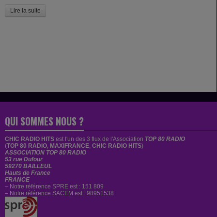
Lire la suite
QUI SOMMES NOUS ?
CHIC RADIO HITS
est
l'un des 3 flux de l'Association
TOP 80 RADIO
(
TOP 80 RADIO
,
MAXIFRANCE
,
CHIC RADIO HITS
)
ASSOCIATION TOP 80 RADIO
53 rue Dufour
59270 BAILLEUL
Hauts de France
FRANCE
– Notre référence SPRE est : 151 809
– Notre référence SACEM est : 98951538