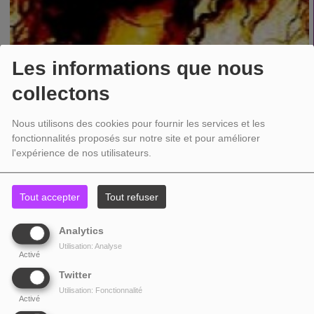
Les informations que nous
collectons
Nous utilisons des cookies pour fournir les services et les
fonctionnalités proposés sur notre site et pour améliorer
l'expérience de nos utilisateurs.
Tout accepter
Tout refuser
Informations générales
Analytics
Utilisation: Analyse
Activé
Zhi-Vago
était un groupe de musique allemand de dream trance ayant existé
de 1996 à 2002.
Twitter
Utilisation: Fonctionnalité
BIOGRAPHIE
Activé