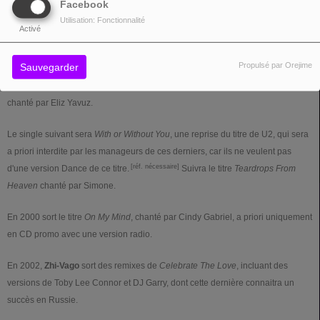
Facebook
Les producteurs de
Zhi-Vago
sont Claudio Mangione et Gottfried Engels
Utilisation: Fonctionnalité
Activé
(également producteurs du projet Bellini).
Propulsé par Orejime
Sauvegarder
Leur premier titre est
Celebrate (The Love)
, chanté par Joan Wilson. Ce titre
s'inspire de
La serenissima
de Rondo Veneziano. Il sera suivi de
Dreamer
,
chanté par Eliz Yavuz.
Le single suivant sera
With or Without You
, une reprise du titre de U2,
qui sera
a priori interdite par les manageurs de ces derniers, car ils ne veulent pas
[réf. nécessaire]
d'une version Dance de ce titre.
Suivra le titre
Teardrops From
Heaven
chanté par Simone.
En 2000 sort le titre
On My Mind
, chanté par Cindy Gabriel, a priori uniquement
en CD promo avec une version radio.
En 2002,
Zhi-Vago
sort des remixes de
Celebrate The Love
, incluant des
versions de Toby Lee Connor et DJ Garry, dont cette dernière connaitra un
succès en Russie.