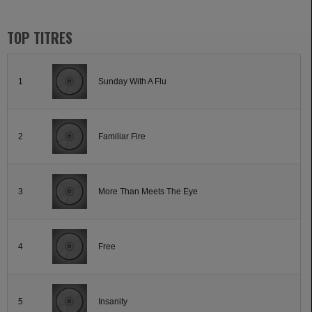
TOP TITRES
1
Sunday With A Flu
2
Familiar Fire
3
More Than Meets The Eye
4
Free
5
Insanity