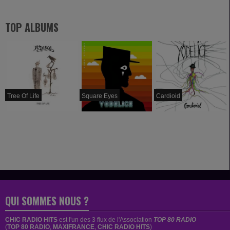
TOP ALBUMS
Tree Of Life
Square Eyes
Cardioid
QUI SOMMES NOUS ?
CHIC RADIO HITS
est
l'un des 3 flux de l'Association
TOP 80 RADIO
(
TOP 80 RADIO
,
MAXIFRANCE
,
CHIC RADIO HITS
)