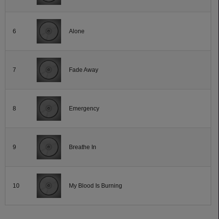
6
Alone
7
Fade Away
8
Emergency
9
Breathe In
10
My Blood Is Burning