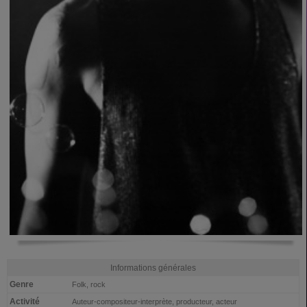
Informations générales
Genre
Folk, rock
Activité
Auteur-compositeur-interprète, producteur, acteur